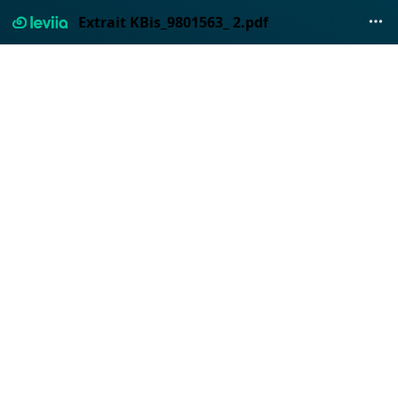
Extrait KBis_9801563_ 2.pdf