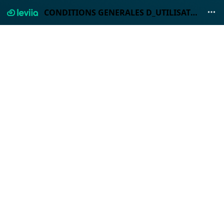
CONDITIONS GENERALES D_UTILISATION_#dotdot_250309_EN.pdf