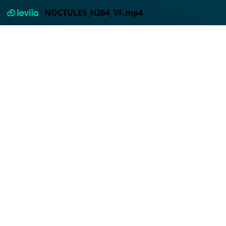
NOCTULES_H264_VF.mp4