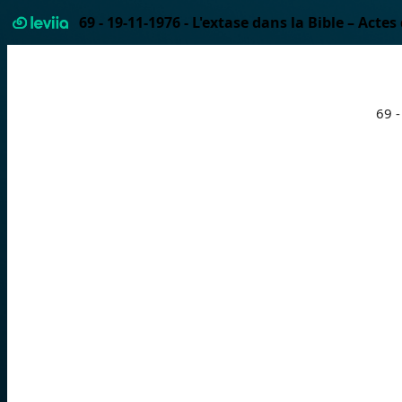
69 - 19-11-1976 - L'extase dans la Bible – Act
69 -